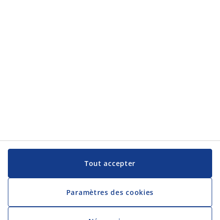
Contact
JYSK S.A.S.
6 rue Marie Coëtlosquet
57245 Peltre
Tel:
03 87 78 76 70
recrutement@jysk.com
SIRET : 490 752 805 00039
Code APE : 4759A
No TVA intracommunautaire : FR 90 490 752 805
Catégories
Biljana – Product Owner
Zoran – Consultant en Ventes B2B
Tout accepter
Halyna – Manager B2B
Peter – HR Business Partner
Johanna – Coordinatrice des Réseaux Sociaux et du
Digital
Paramètres des cookies
Découvrez JYSK