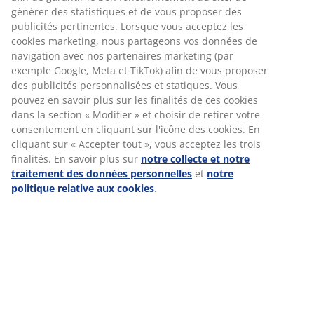
générer des statistiques et de vous proposer des
publicités pertinentes. Lorsque vous acceptez les
cookies marketing, nous partageons vos données de
navigation avec nos partenaires marketing (par
LES COMPÉTENCES CLÉS
exemple Google, Meta et TikTok) afin de vous proposer
des publicités personnalisées et statiques. Vous
ACQUISES AU CSC
pouvez en savoir plus sur les finalités de ces cookies
Travailler au service client chez JYSK m’a permis
dans la section « Modifier » et choisir de retirer votre
de développer des compétences essentielles
consentement en cliquant sur l'icône des cookies. En
qui continuent de soutenir ma carrière :
cliquant sur « Accepter tout », vous acceptez les trois
l’orientation client, l’adaptabilité et la
finalités. En savoir plus sur
notre collecte et notre
communication efficace. J’ai appris à avoir une
traitement des données personnelles
et
notre
vision d’ensemble, à comprendre les différents
politique relative aux cookies
.
canaux de vente et à proposer les meilleures
solutions aux clients. Mon expérience dans la
gestion de situations complexes et la conduite
de projets m’a donné une base solide pour
évoluer vers les ventes B2B, où j’aide désormais
les entreprises à trouver les solutions les plus
adaptées à leurs besoins.